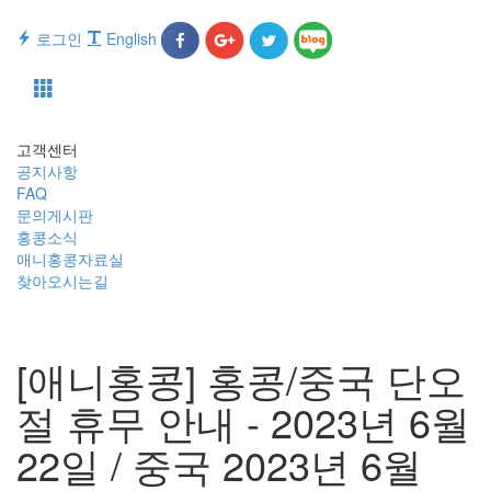
로그인
English
Toggle
navigati
고객센터
공지사항
FAQ
문의게시판
홍콩소식
애니홍콩자료실
찾아오시는길
[애니홍콩] 홍콩/중국 단오
절 휴무 안내 - 2023년 6월
22일 / 중국 2023년 6월