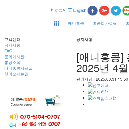
로그인
English
애니홍콩
홍콩회사설립
고객센터
공지사항
공지사항
FAQ
[애니홍콩]
문의게시판
홍콩소식
2025년 4월
애니홍콩자료실
찾아오시는길
관리자님
|
2025.03.31 15:5
신고
인쇄
스크랩