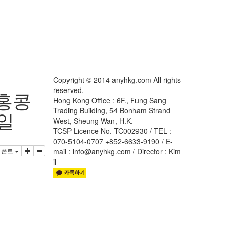
Copyright © 2014 anyhkg.com All rights
reserved.
 홍콩
Hong Kong Office : 6F., Fung Sang
Trading Building, 54 Bonham Strand
6일
West, Sheung Wan, H.K.
TCSP Licence No. TC002930 / TEL :
070-5104-0707 +852-6633-9190 / E-
폰트
mail : info@anyhkg.com / Director : Kim
il