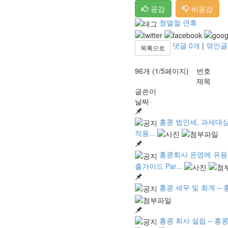
공감
비공감
청멸절 연휴
댓글
0
개
|
엮인
목록으로
96개 (1/5페이지)
번호
제목
글쓴이
날짜
홍콩 법인세, 과세대상 
적용...
홍콩회사 운영에 유용한
출가이드 Par...
홍콩 세무 및 회계 – 
홍콩 회사 설립 – 홍콩