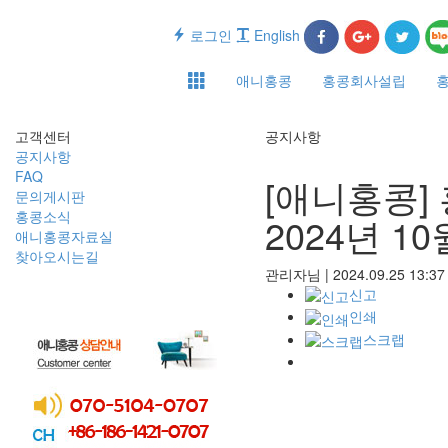
로그인
English
애니홍콩
홍콩회사설립
고객센터
공지사항
공지사항
FAQ
[애니홍콩]
문의게시판
홍콩소식
2024년 10
애니홍콩자료실
찾아오시는길
관리자님
|
2024.09.25 13:3
신고
인쇄
스크랩