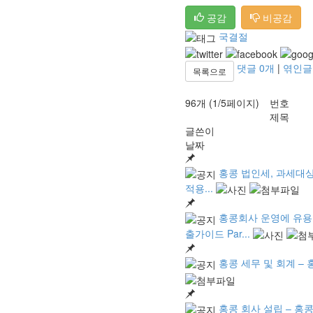
공감
비공감
국결절
댓글
0
개
|
엮인
목록으로
96개 (1/5페이지)
번호
제목
글쓴이
날짜
홍콩 법인세, 과세대상 
적용...
홍콩회사 운영에 유용한
출가이드 Par...
홍콩 세무 및 회계 – 
홍콩 회사 설립 – 홍콩