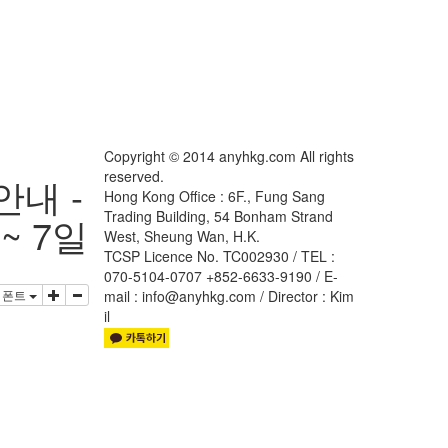
Copyright © 2014 anyhkg.com All rights
reserved.
안내 -
Hong Kong Office : 6F., Fung Sang
Trading Building, 54 Bonham Strand
 ~ 7일
West, Sheung Wan, H.K.
TCSP Licence No. TC002930 / TEL :
070-5104-0707 +852-6633-9190 / E-
폰트
mail : info@anyhkg.com / Director : Kim
il