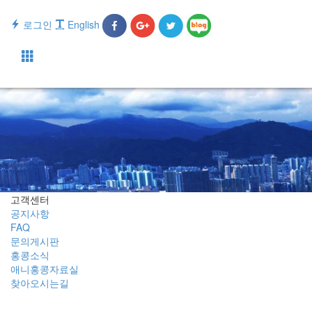
로그인
English
Toggle
navigati
고객센터
공지사항
FAQ
문의게시판
홍콩소식
애니홍콩자료실
찾아오시는길