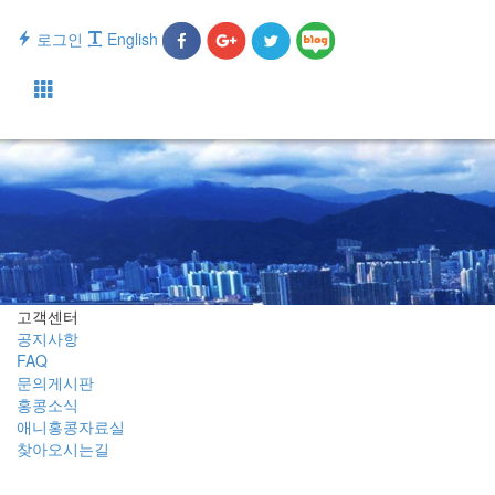
로그인
English
Toggle
navigati
고객센터
공지사항
FAQ
문의게시판
홍콩소식
애니홍콩자료실
찾아오시는길